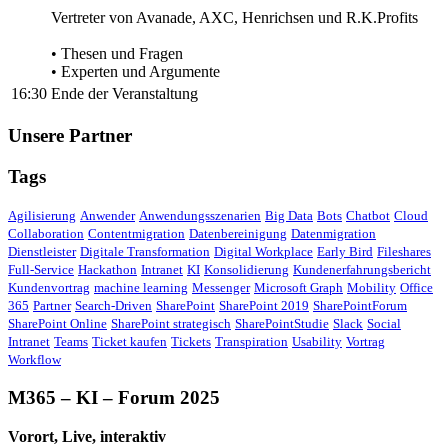
Vertreter von Avanade, AXC, Henrichsen und R.K.Profits
• Thesen und Fragen
• Experten und Argumente
16:30
Ende der Veranstaltung
Unsere Partner
Tags
Agilisierung
Anwender
Anwendungsszenarien
Big Data
Bots
Chatbot
Cloud
Collaboration
Contentmigration
Datenbereinigung
Datenmigration
Dienstleister
Digitale Transformation
Digital Workplace
Early Bird
Fileshares
Full-Service
Hackathon
Intranet
KI
Konsolidierung
Kundenerfahrungsbericht
Kundenvortrag
machine learning
Messenger
Microsoft Graph
Mobility
Office
365
Partner
Search-Driven
SharePoint
SharePoint 2019
SharePointForum
SharePoint Online
SharePoint strategisch
SharePointStudie
Slack
Social
Intranet
Teams
Ticket kaufen
Tickets
Transpiration
Usability
Vortrag
Workflow
M365 – KI – Forum 2025
Vorort, Live, interaktiv