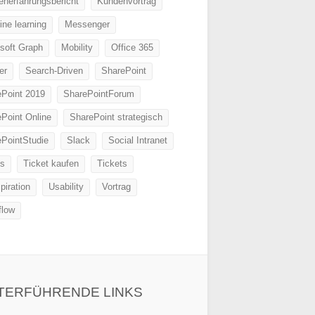
nerfahrungsbericht
Kundenvortrag
ne learning
Messenger
soft Graph
Mobility
Office 365
er
Search-Driven
SharePoint
ePoint 2019
SharePointForum
Point Online
SharePoint strategisch
PointStudie
Slack
Social Intranet
s
Ticket kaufen
Tickets
piration
Usability
Vortrag
flow
TERFÜHRENDE LINKS