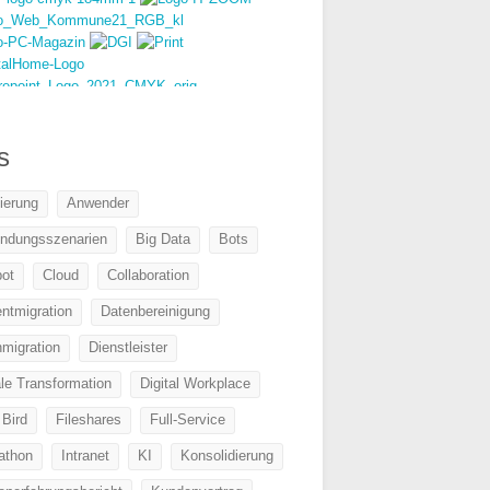
s
sierung
Anwender
ndungsszenarien
Big Data
Bots
bot
Cloud
Collaboration
ntmigration
Datenbereinigung
migration
Dienstleister
ale Transformation
Digital Workplace
 Bird
Fileshares
Full-Service
athon
Intranet
KI
Konsolidierung