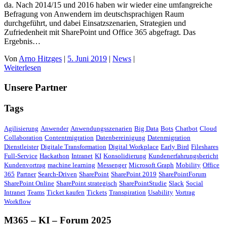
da. Nach 2014/15 und 2016 haben wir wieder eine umfangreiche
Befragung von Anwendern im deutschsprachigen Raum
durchgeführt, und dabei Einsatzszenarien, Strategien und
Zufriedenheit mit SharePoint und Office 365 abgefragt. Das
Ergebnis…
Von
Arno Hitzges
|
5. Juni 2019
|
News
|
Weiterlesen
Unsere Partner
Tags
Agilisierung
Anwender
Anwendungsszenarien
Big Data
Bots
Chatbot
Cloud
Collaboration
Contentmigration
Datenbereinigung
Datenmigration
Dienstleister
Digitale Transformation
Digital Workplace
Early Bird
Fileshares
Full-Service
Hackathon
Intranet
KI
Konsolidierung
Kundenerfahrungsbericht
Kundenvortrag
machine learning
Messenger
Microsoft Graph
Mobility
Office
365
Partner
Search-Driven
SharePoint
SharePoint 2019
SharePointForum
SharePoint Online
SharePoint strategisch
SharePointStudie
Slack
Social
Intranet
Teams
Ticket kaufen
Tickets
Transpiration
Usability
Vortrag
Workflow
M365 – KI – Forum 2025