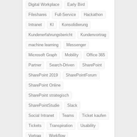
Digital Workplace
Early Bird
Fileshares
Full-Service
Hackathon
Intranet
KI
Konsolidierung
Kundenerfahrungsbericht
Kundenvortrag
machine learning
Messenger
Microsoft Graph
Mobility
Office 365
Partner
Search-Driven
SharePoint
SharePoint 2019
SharePointForum
SharePoint Online
SharePoint strategisch
SharePointStudie
Slack
Social Intranet
Teams
Ticket kaufen
Tickets
Transpiration
Usability
Vortrag
Workflow