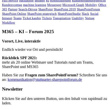
Full-Service
Hackathon
Intranet
KI
Konsolidierung
Kundenerfahrungsbericht
Kundenvortrag
machine learning
Messenger
Microsoft Graph
Mobility
Office
365
Partner
Search-Driven
SharePoint
SharePoint 2019
SharePointForum
SharePoint Online
SharePoint strategisch
SharePointStudie
Slack
Social
Intranet
Teams
Ticket kaufen
Tickets
Transpiration
Usability
Vortrag
Workflow
M365 – KI – Forum 2025
Vorort, Live, interaktiv
Endlich wieder vor Ort und persönlich!
Rückblick SPF 2021:
mehr als 20 online Webinare und Tutorials rund um Teams,
SharePoint und MS365
Haben Sie zur
Fragen zum SharePointForum?
Schreiben Sie uns
an:
kommunikation@stuttgarter-sharepointforum.de
Newsletter
Klicken Sie auf den unteren Button, um den Inhalt von rapidmail zu
laden.