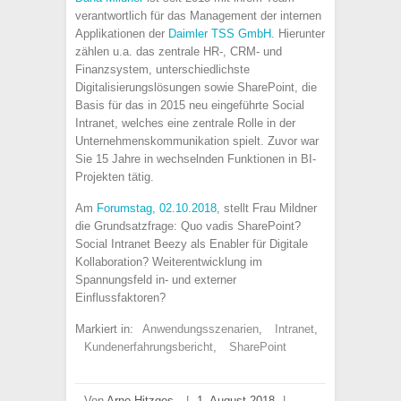
verantwortlich für das Management der internen
Applikationen der
Daimler TSS GmbH
. Hierunter
zählen u.a. das zentrale HR-, CRM- und
Finanzsystem, unterschiedlichste
Digitalisierungslösungen sowie SharePoint, die
Basis für das in 2015 neu eingeführte Social
Intranet, welches eine zentrale Rolle in der
Unternehmenskommunikation spielt. Zuvor war
Sie 15 Jahre in wechselnden Funktionen in BI-
Projekten tätig.
Am
Forumstag, 02.10.2018
, stellt Frau Mildner
die Grundsatzfrage: Quo vadis SharePoint?
Social Intranet Beezy als Enabler für Digitale
Kollaboration? Weiterentwicklung im
Spannungsfeld in- und externer
Einflussfaktoren?
Markiert in:
Anwendungsszenarien
,
Intranet
,
Kundenerfahrungsbericht
,
SharePoint
Von
Arno Hitzges
|
1. August 2018
|