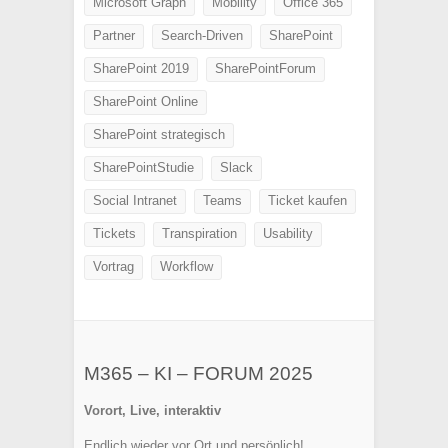
Microsoft Graph
Mobility
Office 365
Partner
Search-Driven
SharePoint
SharePoint 2019
SharePointForum
SharePoint Online
SharePoint strategisch
SharePointStudie
Slack
Social Intranet
Teams
Ticket kaufen
Tickets
Transpiration
Usability
Vortrag
Workflow
M365 – KI – FORUM 2025
Vorort, Live, interaktiv
Endlich wieder vor Ort und persönlich!